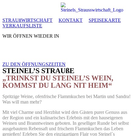
STRAUßWIRTSCHAFT
KONTAKT
SPEISEKARTE
VERKAUFSLISTE
WIR ÖFFNEN WIEDER IN
Tagen
Stunden
Minuten
ZU DEN ÖFFNUNGSZEITEN
STEINEL’S STRAUßE
„TRINKST DU STEINEL’S WEIN,
KOMMST DU LANG NIT HEIM“
Spritzige Weine, ofenfrische Flammkuchen bei Martin und Sandra!
Was will man mehr?
Mit viel Charme und Herzblut wird den Gästen purer Genuss aus
der Region und ein kulinarisches Erlebnis mit den hauseigenen
Weinen und Branntweinen geboten. In geselliger Runde bei selbst
ausgebautem Rebensaft und frischem Flammkuchen das Leben
genießen!
Erleben Sie den einzigartigen Flair von Steinel´s